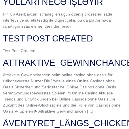
YOLLARI NECƏ IŞLƏYIR
Pin Up Azərbaycan istifadəçiləri üçün ödəniş prosesləri sadə
interfeys və sürətli təsdiq ilə diqqət çəkir, bu da platformada
rahatlığın əsas elementlərindən biridir.
TEST POST CREATED
Test Post Created
ATTRAKTIVE_GEWINNCHANC
Attraktive Gewinnchancen beim online casino ohne oasis für
risikobewusste Nutzer Die Vorteile eines Online Casinos ohne
Oasis Sicherheit und Seriosität bei Online Casinos ohne Oasis
Verantwortungsbewusstes Spielen im Online Casino Aktuelle
Trends und Entwicklungen bei Online Casinos ohne Oasis Die
Zukunft des Online-Glücksspiels und die Rolle von Casinos ohne
Oasis 🔥 Spielen ▶️ Attraktive Gewinnchancen […]
ÄVENTYRET_LÄNGS_CHICK